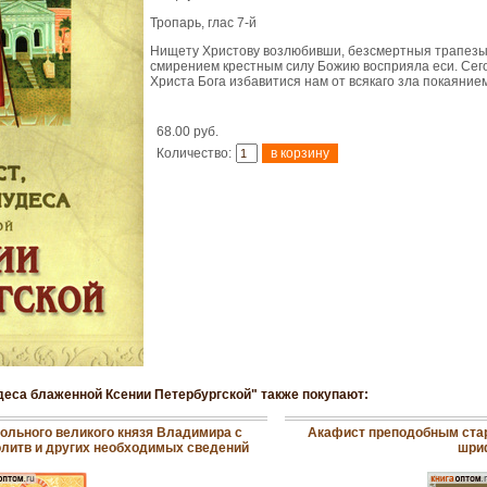
Тропарь, глас 7-й
Нищету Христову возлюбивши, безсмертныя трапезы
смирением крестным силу Божию восприяла еси. Сег
Христа Бога избавитися нам от всякаго зла покаянием
68.00 руб.
Количество:
удеса блаженной Ксении Петербургской" также покупают:
ольного великого князя Владимира с
Акафист преподобным ста
литв и других необходимых сведений
шри