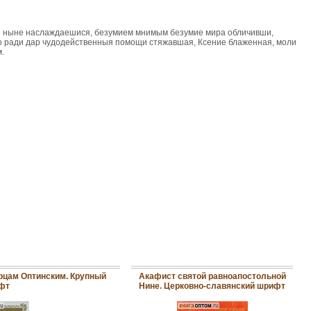
 ныне наслаждаешися, безумием мнимым безумие мира обличивши,
о ради дар чудодейственныя помощи стяжавшая, Ксение блаженная, моли
.
рцам Оптинским. Крупный
Акафист святой равноапостольной
фт
Нине. Церковно-славянский шрифт