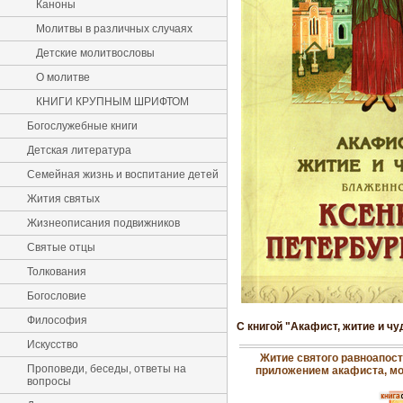
Каноны
Молитвы в различных случаях
Детские молитвословы
О молитве
КНИГИ КРУПНЫМ ШРИФТОМ
Богослужебные книги
Детская литература
Семейная жизнь и воспитание детей
Жития святых
Жизнеописания подвижников
Святые отцы
Толкования
Богословие
Философия
С книгой "Акафист, житие и ч
Искусство
Житие святого равноапост
Проповеди, беседы, ответы на
приложением акафиста, мо
вопросы