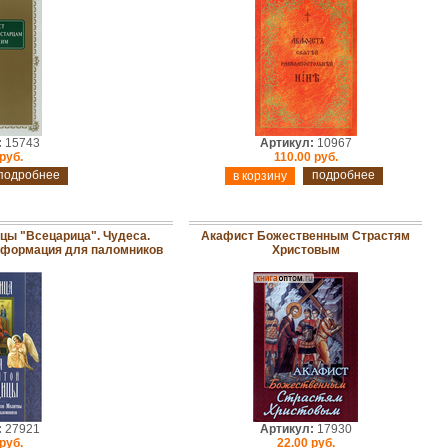
:
15743
Артикул:
10967
руб.
110.00 руб.
подробнее
подробнее
цы "Всецарица". Чудеса.
Акафист Божественным Страстям
Информация для паломников
Христовым
:
27921
Артикул:
17930
руб.
22.00 руб.