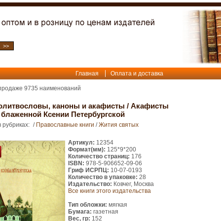
Главная
Оплата и доставка
 продаже
9735
наименований
олитвословы, каноны и акафисты
/
Акафисты
а блаженной Ксении Петербургской
 рубриках:
/
Православные книги
/
Жития святых
Артикул:
12354
Формат(мм):
125*9*200
Количество страниц:
176
ISBN:
978-5-906652-09-06
Гриф ИСРПЦ:
10-07-0193
Количество в упаковке:
28
Издательство:
Ковчег, Москва
Все книги этого издательства
Тип обложки:
мягкая
Бумага:
газетная
Вес, гр:
152