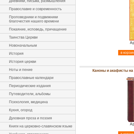
Дневники, письма, размышления
Православие и современность
Проповедники и подвижники
благочестия нашего времени
Покаяние, исповедь, причащение
Таинства Церкви
Ар
Новоначальным
История
История церкви
Ноты и пение
Каноны и акафисты на
Православные календари
Периодические издания
Путеводители, альбомы
Психология, медицина
Кухня, огород
Духовная проза и поэзия
Ар
Книги на церковно-славянском языке