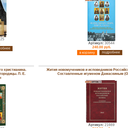
25
.
Артикул:
30544
240.00 руб.
робнее
подробнее
о христианина.
Жития новомучеников и исповедников Российск
ородицы. П. Е.
Составленные игуменом Дамаскиным (О
н
Артикул:
21669