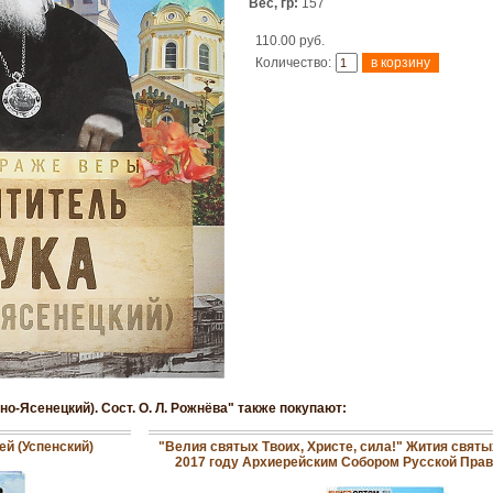
Вес, гр:
157
110.00 руб.
Количество:
но-Ясенецкий). Сост. О. Л. Рожнёва" также покупают:
й (Успенский)
"Велия святых Твоих, Христе, сила!" Жития свят
2017 году Архиерейским Собором Русской Пра