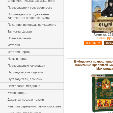
Дневники, письма, размышления
Православие и современность
Проповедники и подвижники
благочестия нашего времени
Покаяние, исповедь, причащение
Таинства Церкви
Артикул:
292
120.00 руб
Новоначальным
под
История
История церкви
Ноты и пение
Библиотека православног
Почитание Пресвятой Бог
Православные календари
Михалицы
Периодические издания
Путеводители, альбомы
Психология, медицина
Кухня, огород
Духовная проза и поэзия
Книги на церковно-славянском языке