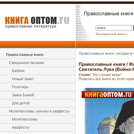
Расширенный поиск »
Православные книги: сегодня в
Православные книги
Священное писание
Православные книги
/
Ж
Святитель Лука (Войно-Я
Библия
Серия:
"На страже веры"
Новый Завет
Показать все книги из этой сери
Псалтирь
Закон Божий
Для детей
Молитвословы, каноны и акафисты
Молитвословы
Акафисты