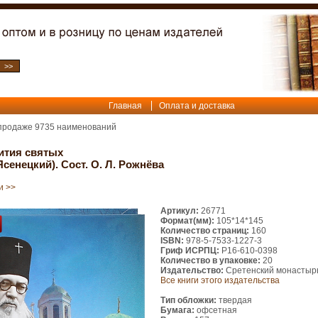
Главная
Оплата и доставка
 продаже
9735
наименований
ития святых
сенецкий). Сост. О. Л. Рожнёва
и >>
Артикул:
26771
Формат(мм):
105*14*145
Количество страниц:
160
ISBN:
978-5-7533-1227-3
Гриф ИСРПЦ:
Р16-610-0398
Количество в упаковке:
20
Издательство:
Сретенский монастыр
Все книги этого издательства
Тип обложки:
твердая
Бумага:
офсетная