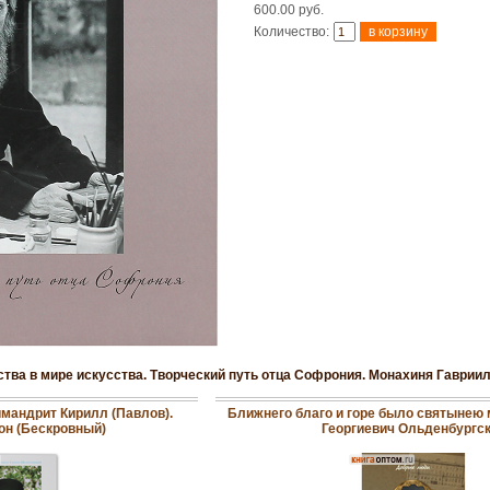
600.00 руб.
Количество:
ства в мире искусства. Творческий путь отца Софрония. Монахиня Гавриил
мандрит Кирилл (Павлов).
Ближнего благо и горе было святынею м
н (Бескровный)
Георгиевич Ольденбургс