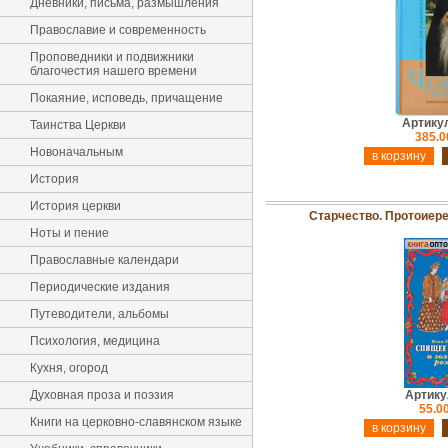
Дневники, письма, размышления
Православие и современность
Проповедники и подвижники
благочестия нашего времени
Покаяние, исповедь, причащение
Артику
Таинства Церкви
385.0
Новоначальным
История
История церкви
Старчество. Протоиер
Ноты и пение
Православные календари
Периодические издания
Путеводители, альбомы
Психология, медицина
Кухня, огород
Духовная проза и поэзия
Артику
55.00
Книги на церковно-славянском языке