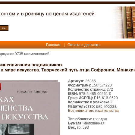
Главная
Оплата и доставка
 продаже
9735
наименований
изнеописания подвижников
 в мире искусства. Творческий путь отца Софрония. Монахи
Артикул:
26865
Формат(мм):
150*17*220
Количество страниц:
272
ISBN:
978-5-485-00561-0
Гриф ИСРПЦ:
Р16-613-0520
Количество в упаковке:
8
Издательство:
Дар, Москва
Все книги этого издательства
Тип обложки:
твердая
Бумага:
мелованная
Вес, гр:
593