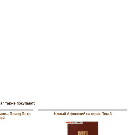
а" также покупают:
не... Принц Петр
Новый Афонский патерик. Том 3
кий