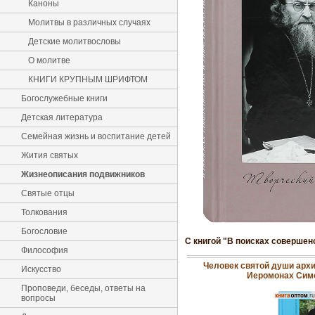
Каноны
Молитвы в различных случаях
Детские молитвословы
О молитве
КНИГИ КРУПНЫМ ШРИФТОМ
Богослужебные книги
Детская литература
Семейная жизнь и воспитание детей
Жития святых
Жизнеописания подвижников
Святые отцы
Толкования
Богословие
С книгой "В поисках совершен
Философия
Человек святой души архи
Искусство
Иеромонах Симо
Проповеди, беседы, ответы на
вопросы