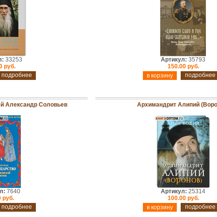
л:
33253
Артикул:
35793
0 руб.
150.00 руб.
подробнее
подробнее
ей Александр Соловьев
Архимандрит Алипий (Воро
л:
7640
Артикул:
25314
 руб.
100.00 руб.
подробнее
подробнее