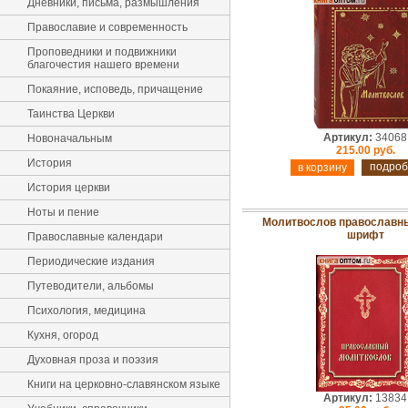
Дневники, письма, размышления
Православие и современность
Проповедники и подвижники
благочестия нашего времени
Покаяние, исповедь, причащение
Таинства Церкви
Артикул:
34068
Новоначальным
215.00 руб.
История
подроб
История церкви
Ноты и пение
Молитвослов православны
шрифт
Православные календари
Периодические издания
Путеводители, альбомы
Психология, медицина
Кухня, огород
Духовная проза и поэзия
Книги на церковно-славянском языке
Артикул:
13834