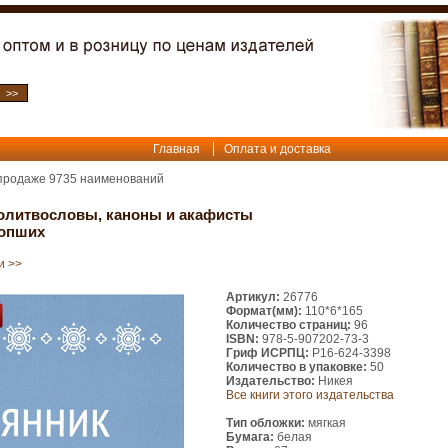
Главная
Оплата и доставка
 продаже
9735
наименований
олитвословы, каноны и акафисты
сопших
и >>
Артикул:
26776
Формат(мм):
110*6*165
Количество страниц:
96
ISBN:
978-5-907202-73-3
Гриф ИСРПЦ:
Р16-624-3398
Количество в упаковке:
50
Издательство:
Никея
Все книги этого издательства
Тип обложки:
мягкая
Бумага:
белая