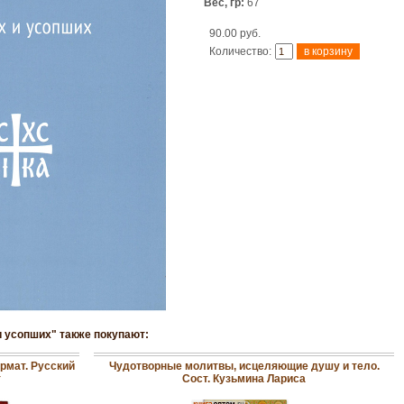
Вес, гр:
67
90.00 руб.
Количество:
и усопших" также покупают:
рмат. Русский
Чудотворные молитвы, исцеляющие душу и тело.
т
Сост. Кузьмина Лариса