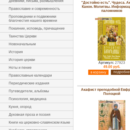
Дневники, письма, размышления
"Достойно есть". Чудеса. А
Канон. Молитвы. Информац
Православие и современность
паломников
Проповедники и подвижники
благочестия нашего времени
Покаяние, исповедь, причащение
Таинства Церкви
Новоначальным
История
История церкви
Артикул:
27923
49.00 руб.
Ноты и пение
подробне
Православные календари
Периодические издания
Акафист преподобной Евф
Путеводители, альбомы
Полоцкой
Психология, медицина
Кухня, огород
Духовная проза и поэзия
Книги на церковно-славянском языке