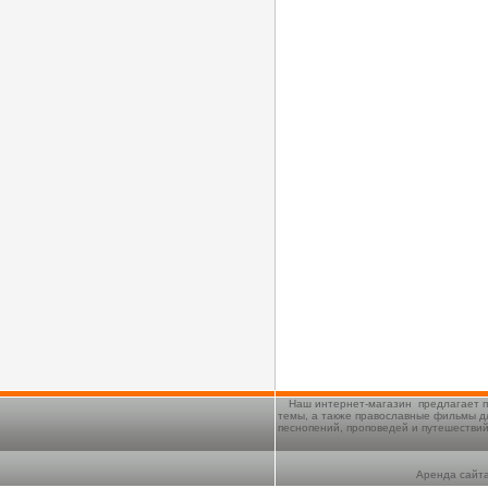
Наш интернет-магазин предлагает п
темы, а также православные фильмы д
песнопений, проповедей и путешестви
Аренда сайта