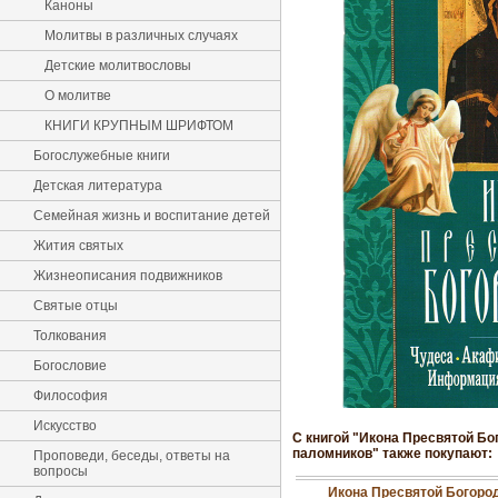
Каноны
Молитвы в различных случаях
Детские молитвословы
О молитве
КНИГИ КРУПНЫМ ШРИФТОМ
Богослужебные книги
Детская литература
Семейная жизнь и воспитание детей
Жития святых
Жизнеописания подвижников
Святые отцы
Толкования
Богословие
Философия
Искусство
С книгой "Икона Пресвятой Б
паломников" также покупают:
Проповеди, беседы, ответы на
вопросы
Икона Пресвятой Богоро