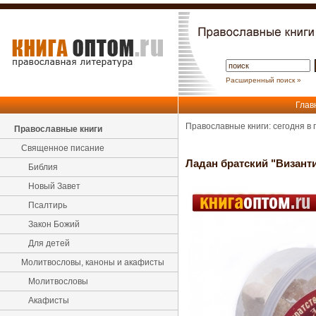
Расширенный поиск »
Глав
Православные книги: сегодня в
Православные книги
Священное писание
Ладан братский "Византи
Библия
Новый Завет
Псалтирь
Закон Божий
Для детей
Молитвословы, каноны и акафисты
Молитвословы
Акафисты