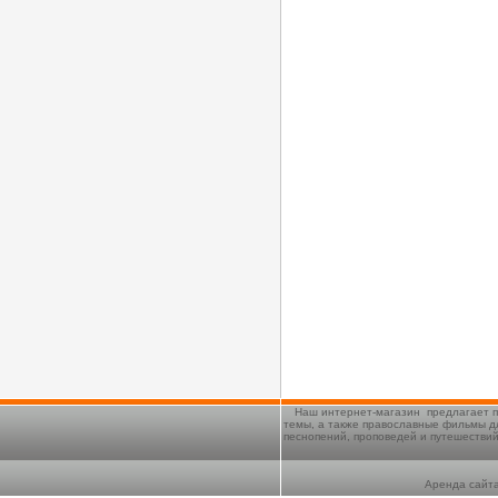
Наш интернет-магазин предлагает п
темы, а также православные фильмы д
песнопений, проповедей и путешестви
Аренда сайта