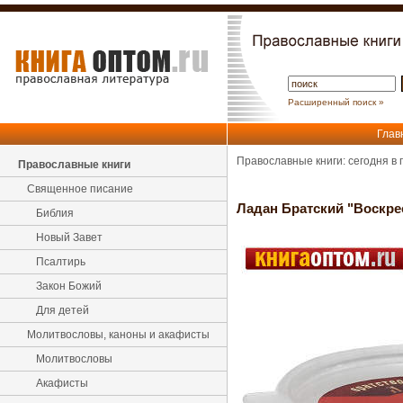
Расширенный поиск »
Глав
Православные книги: сегодня в
Православные книги
Священное писание
Ладан Братский "Воскре
Библия
Новый Завет
Псалтирь
Закон Божий
Для детей
Молитвословы, каноны и акафисты
Молитвословы
Акафисты