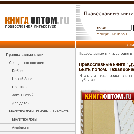
Расширенный поиск »
Глав
Православные книги: сегодня в
Православные книги
Священное писание
Православные книги
/
Ду
Быть попом. Нежалобная
Библия
Эта книга также представлена 
Новый Завет
рубриках:
Псалтирь
Закон Божий
Для детей
Молитвословы, каноны и акафисты
Молитвословы
Акафисты