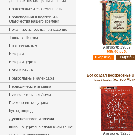
Дневники, письма, размышления
Православие и современность
Проповедники и подвижники
благочестия нашего времени
Покаяние, исповедь, причащение
Таинства Церкви
Новоначальным
Артикул:
29839
585.00 руб.
История
подробн
История церкви
Ноты и пение
Бог создал воскресенье и
Православные календари
рассказы. Уолтер Мэк
Периодические издания
Путеводители, альбомы
Психология, медицина
Кухня, огород
Духовная проза и поэзия
Книги на церковно-славянском языке
Артикул:
32233