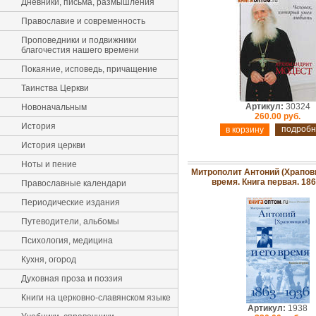
Дневники, письма, размышления
Православие и современность
Проповедники и подвижники
благочестия нашего времени
Покаяние, исповедь, причащение
Таинства Церкви
Артикул:
30324
Новоначальным
260.00 руб.
История
подробн
История церкви
Ноты и пение
Митрополит Антоний (Храпови
время. Книга первая. 18
Православные календари
Периодические издания
Путеводители, альбомы
Психология, медицина
Кухня, огород
Духовная проза и поэзия
Книги на церковно-славянском языке
Артикул:
1938