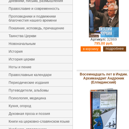
Дневники, письма, размышления
Православие и современность
Проповедники и подвижники
благочестия нашего времени
Покаяние, исповедь, причащение
Таинства Церкви
Артикул:
32869
795.00 руб.
Новоначальным
подробнее
История
История церкви
Ноты и пение
Восемнадцать лет в Индии.
Православные календари
Архимандрит Андроник
(Елпидинский)
Периодические издания
Путеводители, альбомы
Психология, медицина
Кухня, огород
Духовная проза и поэзия
Книги на церковно-славянском языке