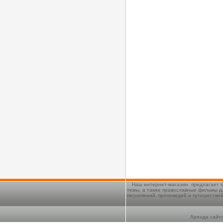
Наш интернет-магазин предлагает п
темы, а также православные фильмы д
песнопений, проповедей и путешестви
Аренда сайта