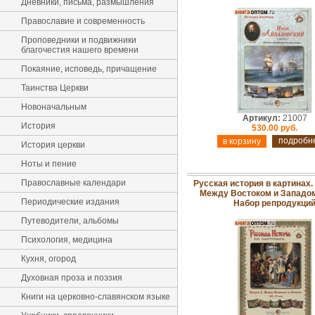
Дневники, письма, размышления
Православие и современность
Проповедники и подвижники
благочестия нашего времени
Покаяние, исповедь, причащение
Таинства Церкви
Новоначальным
Артикул:
21007
История
530.00 руб.
подробн
История церкви
Ноты и пение
Православные календари
Русская история в картинах.
Между Востоком и Западом. 
Периодические издания
Набор репродукци
Путеводители, альбомы
Психология, медицина
Кухня, огород
Духовная проза и поэзия
Книги на церковно-славянском языке