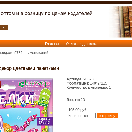
Главная
Оплата и доставка
 продаже
9735
наименований
-декор цветными пайетками
Артикул:
28620
Формат(мм):
140*2*215
Количество в упаковке:
1
Вес, гр:
33
105.00 руб.
Количество: