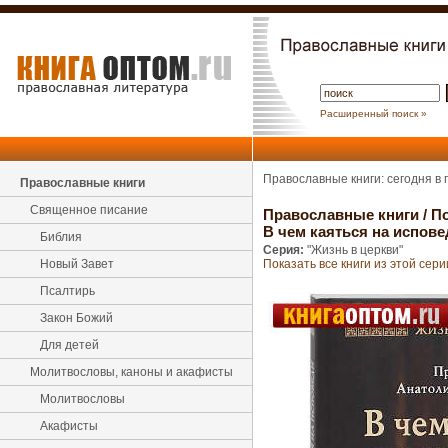
Расширенный поиск »
Православные книги: сегодня в
Православные книги
Священное писание
Православные книги
/
По
В чем каяться на испов
Библия
Серия:
"Жизнь в церкви"
Новый Завет
Показать все книги из этой сери
Псалтирь
Закон Божий
Для детей
Молитвословы, каноны и акафисты
Молитвословы
Акафисты