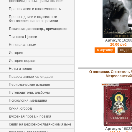
Дневники, письма, размышления
Православие и современность
Проповедники и подвижники
благочестия нашего времени
Покаяние, исповедь, причащение
Таинства Церкви
Артикул:
1628
20.00 руб.
Новоначальным
подро
История
История церкви
Ноты и пение
О покаянии. Святитель
Медиоланский
Православные календари
Периодические издания
Путеводители, альбомы
Психология, медицина
Кухня, огород
Духовная проза и поэзия
Книги на церковно-славянском языке
Артикул:
1903