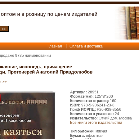
Главная
Оплата и доставка
 продаже
9735
наименований
каяние, исповедь, причащение
еди. Протоиерей Анатолий Правдолюбов
и >>
Артикул:
28951
Формат(мм):
125*8*200
Количество страниц:
160
ISBN:
978-5-906241-23-8
Гриф ИСРПЦ:
Р20-938-3556
Количество в упаковке:
24
Издательство:
Отчий дом, Москва
Все книги этого издательства
Тип обложки:
мягкая
Бумага:
офсетная