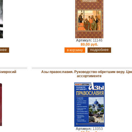
8
Артикул:
11146
80.00 руб.
бнее
подробнее
 Амвросий
Азы православия. Руководство обретшим веру. Цве
ассортименте
3
Артикул:
13353