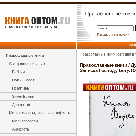
Расширенный поиск »
Глав
Православные книги: сегодня в
Православные книги
Священное писание
Православные книги
/
Ду
Записка Господу Богу. 
Библия
Новый Завет
Псалтирь
Закон Божий
Для детей
Молитвословы, каноны и акафисты
Молитвословы
Акафисты