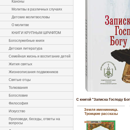
Каноны
Молитвы в различных случаях
Детские молитвословы
О молитве
КНИГИ КРУПНЫМ ШРИФТОМ
Богослужебные книги
Детская литература
Семейная жизнь и воспитание детей
Жития святых
Жизнеописания подвижников
Святые отцы
Толкования
Богословие
С книгой "Записка Господу Бо
Философия
Земля именинница.
Искусство
Троицкие рассказы
Проповеди, беседы, ответы на
вопросы