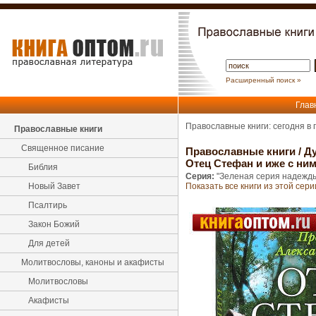
Расширенный поиск »
Глав
Православные книги: сегодня в
Православные книги
Священное писание
Православные книги
/
Ду
Отец Стефан и иже с ни
Библия
Серия:
"Зеленая серия надежд
Новый Завет
Показать все книги из этой сери
Псалтирь
Закон Божий
Для детей
Молитвословы, каноны и акафисты
Молитвословы
Акафисты