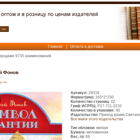
Главная
Оплата и доставка
 продаже
9735
наименований
ей Фонов
"
и >>
Артикул:
29318
Формат(мм):
165*2*230
Количество страниц:
32
Гриф ИСРПЦ:
Р17-711-3232
Количество в упаковке:
40
Издательство:
Приход храма Святаго
Все книги этого издательства
Тип обложки:
мягкая
Бумага:
мелованная
Вес, гр:
69