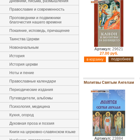
Дневники, письма, размышления
Православие и современность
Проповедники и подвижники
благочестия нашего времени
Покаяние, исповедь, причащение
Таинства Церкви
Новоначальным
Артикул:
29621
27.00 руб.
История
подробнее
История церкви
Ноты и пение
Православные календари
Молитвы Святым Ангелам
Периодические издания
Путеводители, альбомы
Психология, медицина
Кухня, огород
Духовная проза и поэзия
Книги на церковно-славянском языке
Артикул:
23884