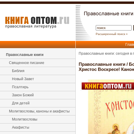
Расширенный поиск »
Глав
Православные книги: сегодня в
Православные книги
Священное писание
Православные книги
/
Б
Христос Воскресе! Канон
Библия
Новый Завет
Псалтирь
Закон Божий
Для детей
Молитвословы, каноны и акафисты
Молитвословы
Акафисты