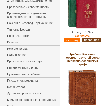
Дневники, письма, размышления
Православие и современность
Проповедники и подвижники
благочестия нашего времени
Покаяние, исповедь, причащение
Таинства Церкви
Артикул:
30377
515.00 руб.
Новоначальным
подробнее
История
История церкви
Требник. Кожаный
Ноты и пение
переплет. Золотой обрез.
Церковно-славянский
Православные календари
шрифт
Периодические издания
Путеводители, альбомы
Психология, медицина
Кухня, огород
Духовная проза и поэзия
Книги на церковно-славянском языке