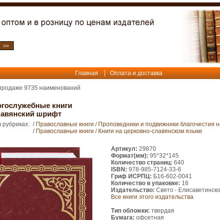
Главная
Оплата и доставка
 продаже
9735
наименований
огослужебные книги
лавянский шрифт
 рубриках:
/
Православные книги
/
Проповедники и подвижники благочестия 
/
Православные книги
/
Книги на церковно-славянском языке
Артикул:
29870
Формат(мм):
95*32*145
Количество страниц:
640
ISBN:
978-985-7124-33-6
Гриф ИСРПЦ:
Б16-602-0041
Количество в упаковке:
16
Издательство:
Свято - Елисаветинско
Все книги этого издательства
Тип обложки:
твердая
Бумага:
офсетная