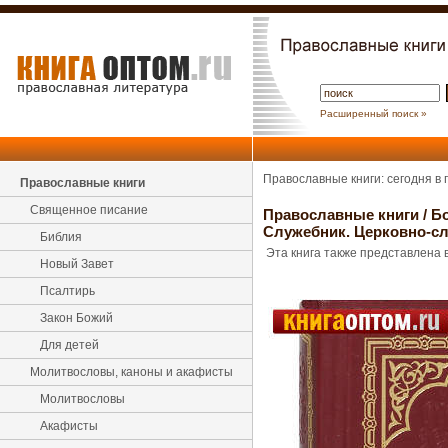
Расширенный поиск »
Православные книги: сегодня в
Православные книги
Священное писание
Православные книги
/
Б
Служебник. Церковно-с
Библия
Эта книга также представлена в
Новый Завет
Псалтирь
Закон Божий
Для детей
Молитвословы, каноны и акафисты
Молитвословы
Акафисты