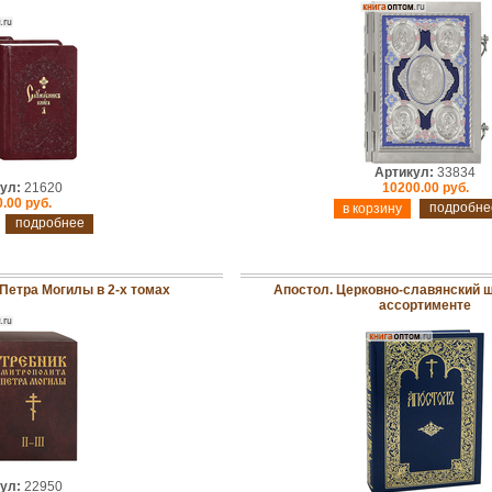
Артикул:
33834
ул:
21620
10200.00 руб.
.00 руб.
подробне
подробнее
Петра Могилы в 2-х томах
Апостол. Церковно-славянский ш
ассортименте
ул:
22950