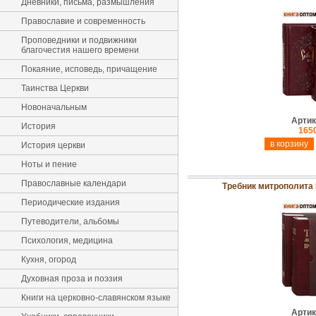
Дневники, письма, размышления
Православие и современность
Проповедники и подвижники
благочестия нашего времени
Покаяние, исповедь, причащение
Таинства Церкви
Новоначальным
Артик
История
1650
История церкви
Ноты и пение
Православные календари
Требник митрополита 
Периодические издания
Путеводители, альбомы
Психология, медицина
Кухня, огород
Духовная проза и поэзия
Книги на церковно-славянском языке
Артик