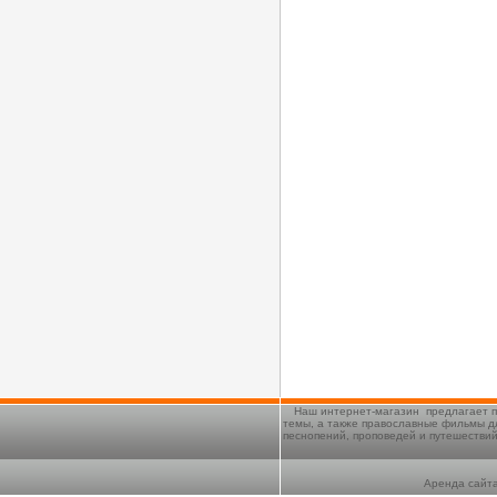
Наш интернет-магазин предлагает п
темы, а также православные фильмы д
песнопений, проповедей и путешестви
Аренда сайта