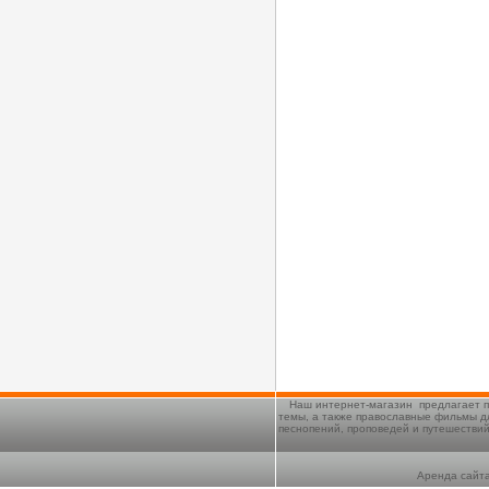
Наш интернет-магазин предлагает п
темы, а также православные фильмы д
песнопений, проповедей и путешестви
Аренда сайта