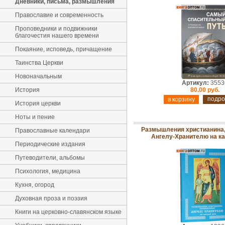
Дневники, письма, размышления
Православие и современность
Проповедники и подвижники
благочестия нашего времени
Покаяние, исповедь, причащение
Таинства Церкви
Новоначальным
Артикул:
3553
История
80.00 руб.
подро
История церкви
Ноты и пение
Размышления христианина
Православные календари
Ангелу-Хранителю на к
Периодические издания
Путеводители, альбомы
Психология, медицина
Кухня, огород
Духовная проза и поэзия
Книги на церковно-славянском языке