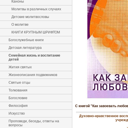
Каноны
Молитвы в различных случаях
Детские молитвословы
О молитве
КНИГИ КРУПНЫМ ШРИФТОМ
Богослужебные книги
Детская литература
Семейная жизнь и воспитание
детей
Жития святых
Жизнеописания подвижников
Святые отцы
Толкования
Богословие
Философия
С книгой "Как завоевать любо
Искусство
Духовно-нравственное восп
учрежд
Проповеди, беседы, ответы на
вопросы