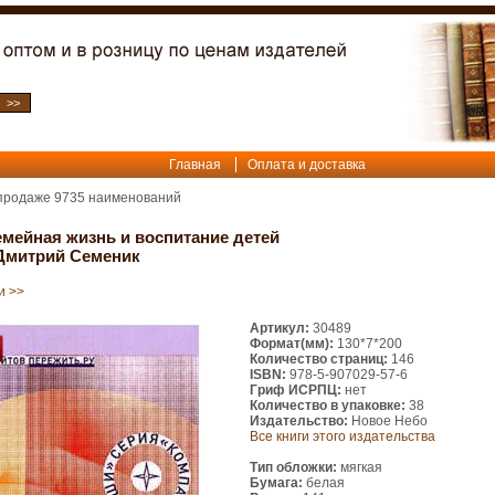
Главная
Оплата и доставка
 продаже
9735
наименований
мейная жизнь и воспитание детей
 Дмитрий Семеник
и >>
Артикул:
30489
Формат(мм):
130*7*200
Количество страниц:
146
ISBN:
978-5-907029-57-6
Гриф ИСРПЦ:
нет
Количество в упаковке:
38
Издательство:
Новое Небо
Все книги этого издательства
Тип обложки:
мягкая
Бумага:
белая