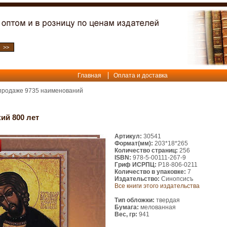
Главная
Оплата и доставка
 продаже
9735
наименований
ий 800 лет
Артикул:
30541
Формат(мм):
203*18*265
Количество страниц:
256
ISBN:
978-5-00111-267-9
Гриф ИСРПЦ:
Р18-806-0211
Количество в упаковке:
7
Издательство:
Синопсисъ
Все книги этого издательства
Тип обложки:
твердая
Бумага:
мелованная
Вес, гр:
941