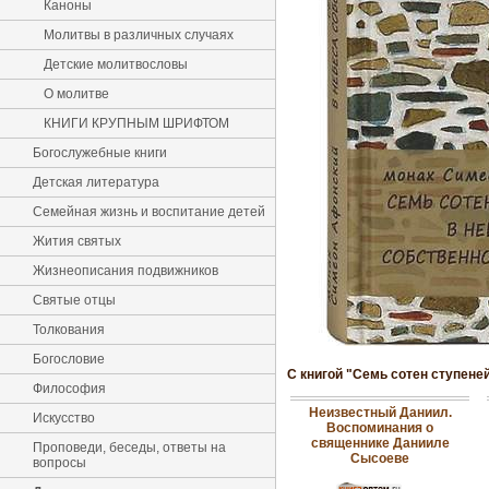
Каноны
Молитвы в различных случаях
Детские молитвословы
О молитве
КНИГИ КРУПНЫМ ШРИФТОМ
Богослужебные книги
Детская литература
Семейная жизнь и воспитание детей
Жития святых
Жизнеописания подвижников
Святые отцы
Толкования
Богословие
С книгой "Семь сотен ступене
Философия
Неизвестный Даниил.
Искусство
Воспоминания о
священнике Данииле
Проповеди, беседы, ответы на
Сысоеве
вопросы