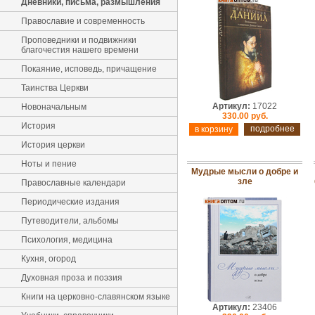
Дневники, письма, размышления
Православие и современность
Проповедники и подвижники
благочестия нашего времени
Покаяние, исповедь, причащение
Таинства Церкви
Артикул:
17022
Новоначальным
330.00 руб.
История
подробнее
История церкви
Ноты и пение
Мудрые мысли о добре и
зле
Православные календари
Периодические издания
Путеводители, альбомы
Психология, медицина
Кухня, огород
Духовная проза и поэзия
Книги на церковно-славянском языке
Артикул:
23406