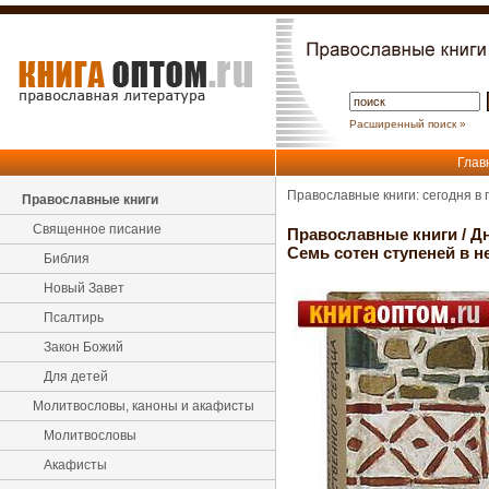
Расширенный поиск »
Глав
Православные книги: сегодня в
Православные книги
Священное писание
Православные книги
/
Д
Семь сотен ступеней в 
Библия
Новый Завет
Псалтирь
Закон Божий
Для детей
Молитвословы, каноны и акафисты
Молитвословы
Акафисты