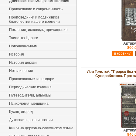
Дневники, письма, размышления
Православие и современность
Проповедники и подвижники
благочестия нашего времени
Покаяние, исповедь, причащение
Таинства Церкви
Артику
Новоначальным
800.
История
История церкви
Ноты и пение
Лев Толстой. "Пророк без 
Суперобложка. Прото
Православные календари
Периодические издания
Путеводители, альбомы
Психология, медицина
Кухня, огород
Духовная проза и поэзия
Книги на церковно-славянском языке
Артику
840.