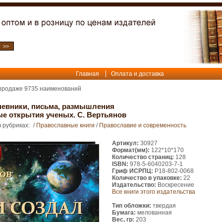
Главная
Оплата и доставка
 продаже
9735
наименований
невники, письма, размышления
ые открытия ученых. С. Вертьянов
 рубриках:
/
Православные книги
/
Православие и современность
Артикул:
30927
Формат(мм):
122*10*170
Количество страниц:
128
ISBN:
978-5-6040203-7-1
Гриф ИСРПЦ:
Р18-802-0068
Количество в упаковке:
22
Издательство:
Воскресение
Все книги этого издательства
Тип обложки:
твердая
Бумага:
мелованная
Вес, гр:
203