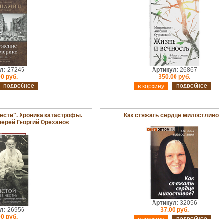
л:
27245
Артикул:
26867
00 руб.
350.00 руб.
подробнее
подробнее
чести". Хроника катастрофы.
Как стяжать сердце милостливо
иерей Георгий Ореханов
Артикул:
32056
л:
26956
37.00 руб.
00 руб.
подробнее