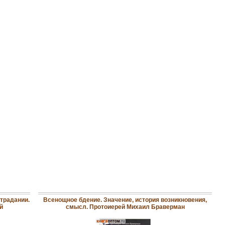
страдании.
Всенощное бдение. Значение, история возникновения,
й
смысл. Протоиерей Михаил Браверман