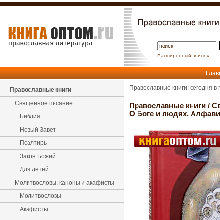
Расширенный поиск »
Глав
Православные книги: сегодня в
Православные книги
Священное писание
Православные книги
/
С
О Боге и людях. Алфави
Библия
Новый Завет
Псалтирь
Закон Божий
Для детей
Молитвословы, каноны и акафисты
Молитвословы
Акафисты