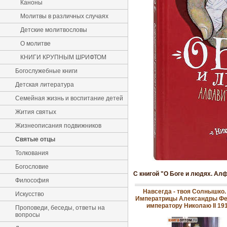
Каноны
Молитвы в различных случаях
Детские молитвословы
О молитве
КНИГИ КРУПНЫМ ШРИФТОМ
Богослужебные книги
Детская литература
Семейная жизнь и воспитание детей
Жития святых
Жизнеописания подвижников
Святые отцы
Толкования
Богословие
С книгой "О Боге и людях. Ал
Философия
Навсегда - твоя Солнышко
Искусство
Императрицы Александры Фе
императору Николаю II 19
Проповеди, беседы, ответы на
вопросы