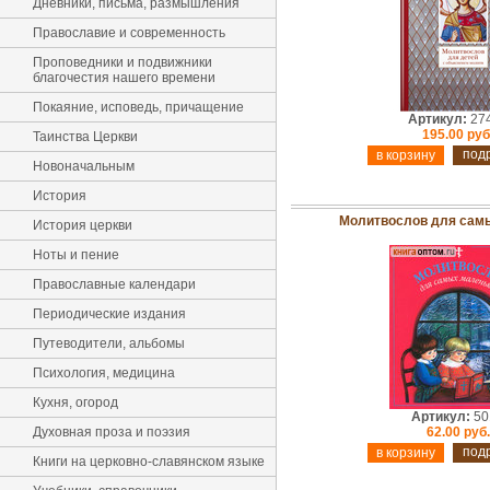
Дневники, письма, размышления
Православие и современность
Проповедники и подвижники
благочестия нашего времени
Покаяние, исповедь, причащение
Артикул:
27
195.00 руб
Таинства Церкви
под
Новоначальным
История
Молитвослов для сам
История церкви
Ноты и пение
Православные календари
Периодические издания
Путеводители, альбомы
Психология, медицина
Кухня, огород
Артикул:
50
Духовная проза и поэзия
62.00 руб.
под
Книги на церковно-славянском языке