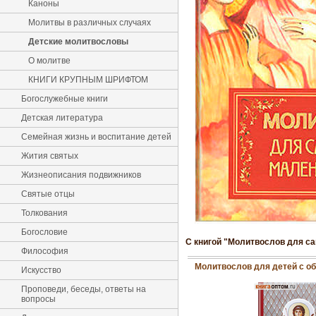
Каноны
Молитвы в различных случаях
Детские молитвословы
О молитве
КНИГИ КРУПНЫМ ШРИФТОМ
Богослужебные книги
Детская литература
Семейная жизнь и воспитание детей
Жития святых
Жизнеописания подвижников
Святые отцы
Толкования
Богословие
С книгой "Молитвослов для с
Философия
Молитвослов для детей с о
Искусство
Проповеди, беседы, ответы на
вопросы