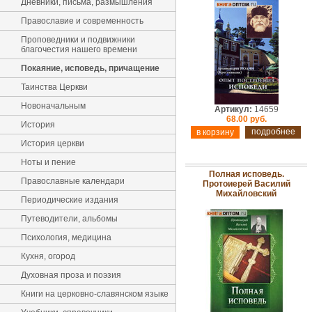
Дневники, письма, размышления
Православие и современность
Проповедники и подвижники
благочестия нашего времени
Покаяние, исповедь, причащение
Таинства Церкви
Новоначальным
Артикул:
14659
68.00 руб.
История
подробнее
История церкви
Ноты и пение
Полная исповедь.
Православные календари
Протоиерей Василий
Михайловский
Периодические издания
Путеводители, альбомы
Психология, медицина
Кухня, огород
Духовная проза и поэзия
Книги на церковно-славянском языке