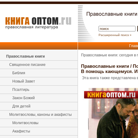
Расширенный поиск »
Глав
Православные книги: сегодня в
Православные книги
Священное писание
Православные книги
/
По
В помощь кающемуся. Из
Библия
Эта книга также представлена в
Новый Завет
Псалтирь
Закон Божий
Для детей
Молитвословы, каноны и акафисты
Молитвословы
Акафисты