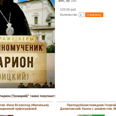
Вес, гр:
145
120.00 руб.
Количество:
арион (Троицкий)" также покупают:
гия. Инок Всеволод (Филипьев).
Преподобноисповедник Георги
юционной орфографией
Даниловский. Канон с акафистом. 