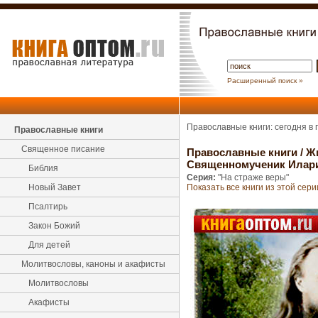
Расширенный поиск »
Православные книги: сегодня в
Православные книги
Священное писание
Православные книги
/
Ж
Священномученик Илари
Библия
Серия:
"На страже веры"
Новый Завет
Показать все книги из этой сери
Псалтирь
Закон Божий
Для детей
Молитвословы, каноны и акафисты
Молитвословы
Акафисты