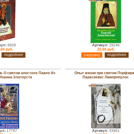
кул:
8928
Артикул:
29246
.00 руб.
25.00 руб.
подробнее
подробнее
в. О святом апостоле Павле Из
Опыт жизни при святом Порфири
 Иоанна Златоуста
Параскевас Лампропулос
ул:
17797
Артикул:
33461