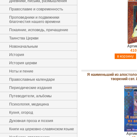
Дневники, письма, размышления
Православие и современность
Проповедники и подвижники
благочестия нашего времени
Покаяние, исповедь, причащение
Таинства Церкви
Арти
Новоначальным
410
История
История церкви
Ноты и пение
Я наименьший из апостоло
творений свт.
Православные календари
Периодические издания
Путеводители, альбомы
Психология, медицина
Кухня, огород
Духовная проза и поэзия
Книги на церковно-славянском языке
Артик