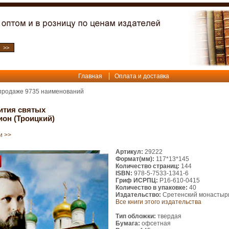
Главная
Оплата и доставка
 продаже
9735
наименований
ития святых
он (Троицкий)
и >>
Артикул:
29222
Формат(мм):
117*13*145
Количество страниц:
144
ISBN:
978-5-7533-1341-6
Гриф ИСРПЦ:
Р16-610-0415
Количество в упаковке:
40
Издательство:
Сретенский монастыр
Все книги этого издательства
Тип обложки:
твердая
Бумага:
офсетная