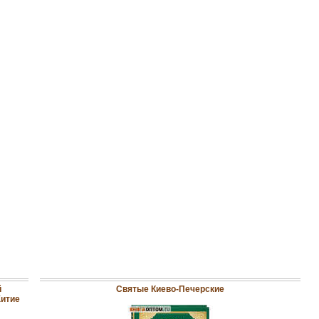
й
Святые Киево-Печерские
Житие