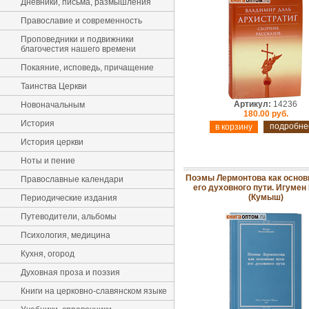
Дневники, письма, размышления
Православие и современность
Проповедники и подвижники
благочестия нашего времени
Покаяние, исповедь, причащение
Таинства Церкви
Артикул:
14236
Новоначальным
180.00 руб.
История
подробне
История церкви
Ноты и пение
Поэмы Лермонтова как основ
Православные календари
его духовного пути. Игумен
(Кумыш)
Периодические издания
Путеводители, альбомы
Психология, медицина
Кухня, огород
Духовная проза и поэзия
Книги на церковно-славянском языке