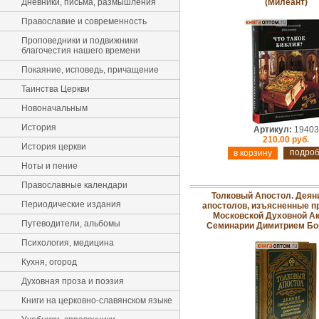
Дневники, письма, размышления
(Милеант)
Православие и современность
Проповедники и подвижники
благочестия нашего времени
Покаяние, исповедь, причащение
Таинства Церкви
Новоначальным
История
Артикул:
19403
210.00 руб.
История церкви
подро
Ноты и пение
Православные календари
Толковый Апостол. Деян
Периодические издания
апостолов, изъясненные 
Московской Духовной А
Путеводители, альбомы
Семинарии Димитрием Б
Психология, медицина
Кухня, огород
Духовная проза и поэзия
Книги на церковно-славянском языке