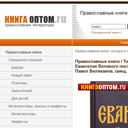
Расширенный поиск »
Глав
Православные книги: сегодня в
Православные книги
Священное писание
Православные книги
/
Т
Евангелие Великого пост
Библия
Павел Великанов, свящ.
Новый Завет
Псалтирь
Закон Божий
Для детей
Молитвословы, каноны и акафисты
Молитвословы
Акафисты