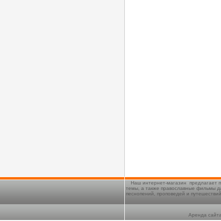
Наш интернет-магазин предлагает п
темы, а также православные фильмы д
песнопений, проповедей и путешестви
Аренда сайта