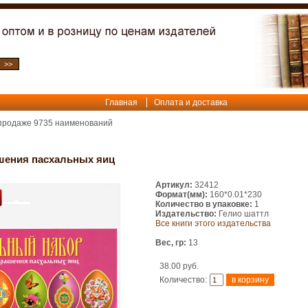
Главная
Оплата и доставка
 продаже
9735
наименований
шения пасхальных яиц
Артикул:
32412
Формат(мм):
160*0.01*230
Количество в упаковке:
1
Издательство:
Гелио шаттл
Все книги этого издательства
Вес, гр:
13
38.00 руб.
Количество: