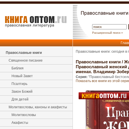
Расширенный поиск »
Глав
Православные книги: сегодня в
Православные книги
Священное писание
Православные книги
/
Ж
Православный женский д
Библия
именах. Владимир Зобе
Новый Завет
Серия:
"Православный бестсел
Показать все книги из этой сери
Псалтирь
Закон Божий
Для детей
Молитвословы, каноны и акафисты
Молитвословы
Акафисты