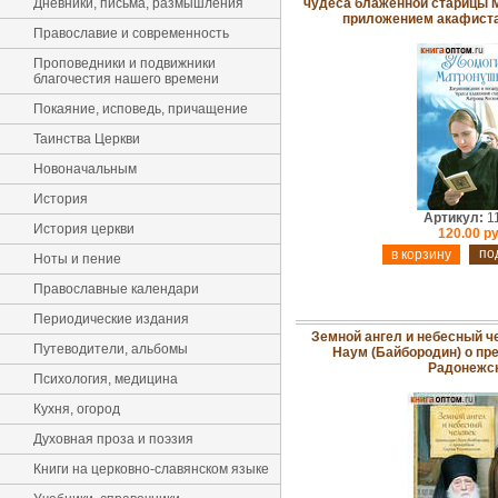
Дневники, письма, размышления
чудеса блаженной старицы 
приложением акафиста.
Православие и современность
Проповедники и подвижники
благочестия нашего времени
Покаяние, исповедь, причащение
Таинства Церкви
Новоначальным
История
Артикул:
1
История церкви
120.00 ру
по
Ноты и пение
Православные календари
Периодические издания
Земной ангел и небесный ч
Путеводители, альбомы
Наум (Байбородин) о пр
Радонежс
Психология, медицина
Кухня, огород
Духовная проза и поэзия
Книги на церковно-славянском языке