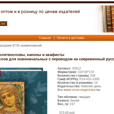
Главная
Оплата и доставка
 продаже
9735
наименований
олитвословы, каноны и акафисты
лов для новоначальных с переводом на современный русс
Артикул:
32612
Формат(мм):
110*20*170
Количество страниц:
336
Гриф ИСРПЦ:
Р14-410-1050
Количество в упаковке:
14
Издательство:
Николин день
Все книги этого издательства
Тип обложки:
твердая
Бумага:
белая
Вес, гр:
237
370.00 руб.