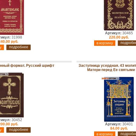
Артикул:
30465
тикул:
31998
220.00 руб.
240.00 руб.
подробн
подробнее
нный формат. Русский шрифт
Заступница усердная. 43 моли
Матери перед Ее святыми
тикул:
30452
200.00 руб.
Артикул:
30401
84.00 руб.
подробнее
подробн