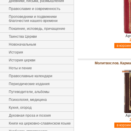
Дневники, письма, размышления
Православие и современность
Проповедники и подвижники
благочестия нашего времени
Покаяние, исповедь, причащение
Ар
Таинства Церкви
Новоначальным
История
История церкви
Молитвослов. Карма
Ноты и пение
Православные календари
Периодические издания
Путеводители, альбомы
Психология, медицина
Кухня, огород
Духовная проза и поэзия
Ар
Книги на церковно-славянском языке