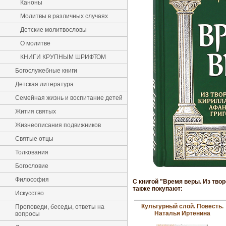
Каноны
Молитвы в различных случаях
Детские молитвословы
О молитве
КНИГИ КРУПНЫМ ШРИФТОМ
Богослужебные книги
Детская литература
Семейная жизнь и воспитание детей
Жития святых
Жизнеописания подвижников
Святые отцы
Толкования
Богословие
Философия
С книгой "Время веры. Из тво
также покупают:
Искусство
Культурный слой. Повесть.
Проповеди, беседы, ответы на
Наталья Иртенина
вопросы