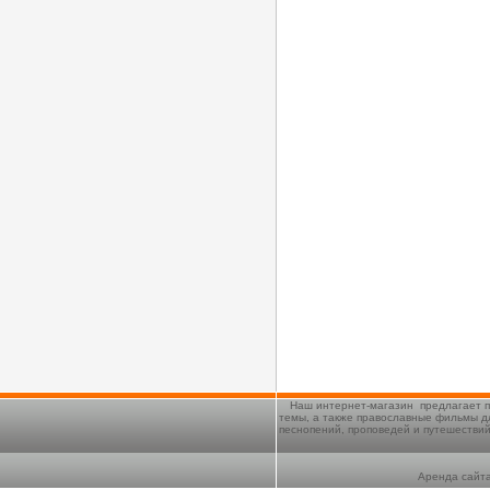
Наш интернет-магазин предлагает п
темы, а также православные фильмы д
песнопений, проповедей и путешестви
Аренда сайта