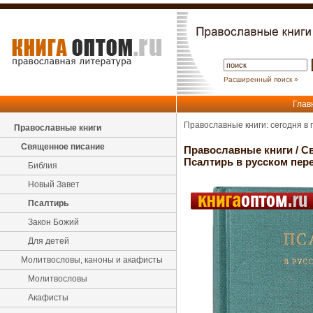
Расширенный поиск »
Глав
Православные книги: сегодня в
Православные книги
Священное писание
Православные книги
/
С
Псалтирь в русском пер
Библия
Новый Завет
Псалтирь
Закон Божий
Для детей
Молитвословы, каноны и акафисты
Молитвословы
Акафисты