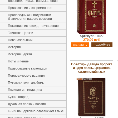
Дневники, письма, размышления
Православие и современность
Проповедники и подвижники
благочестия нашего времени
Покаяние, исповедь, причащение
Таинства Церкви
Артикул:
31027
270.00 руб.
Новоначальным
подробнее
История
История церкви
Ноты и пение
Псалтирь Давида пророка
и царя песнь. Церковно-
Православные календари
славянский язык
Периодические издания
Путеводители, альбомы
Психология, медицина
Кухня, огород
Духовная проза и поэзия
Книги на церковно-славянском языке