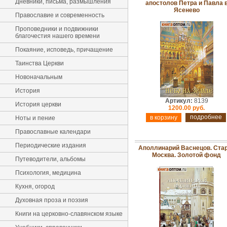
Дневники, письма, размышления
апостолов Петра и Павла 
Ясенево
Православие и современность
Проповедники и подвижники
благочестия нашего времени
Покаяние, исповедь, причащение
Таинства Церкви
Новоначальным
История
Артикул:
8139
История церкви
1200.00 руб.
подробнее
Ноты и пение
Православные календари
Периодические издания
Аполлинарий Васнецов. Ста
Москва. Золотой фонд
Путеводители, альбомы
Психология, медицина
Кухня, огород
Духовная проза и поэзия
Книги на церковно-славянском языке