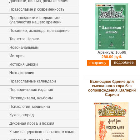
Дневники, письма, размышления
Православие и современность
Проповедники и подвижники
благочестия нашего времени
Покаяние, исповедь, причащение
Таинства Церкви
Новоначальным
Артикул:
10598
История
280.00 руб.
подробнее
История церкви
Ноты и пение
Православные календари
Всенощное бдение для
смешанного хора без
Периодические издания
сопровождения. Валерий
Сариев
Путеводители, альбомы
Психология, медицина
Кухня, огород
Духовная проза и поэзия
Книги на церковно-славянском языке