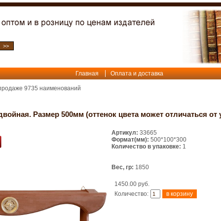
Главная
Оплата и доставка
 продаже
9735
наименований
войная. Размер 500мм (оттенок цвета может отличаться от 
Артикул:
33665
Формат(мм):
500*100*300
Количество в упаковке:
1
Вес, гр:
1850
1450.00 руб.
Количество: