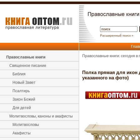
Расширенный поиск »
Глав
Православные книги: сегодня в
Православные книги
Священное писание
Полка прямая для икон д
Библия
указанного на фото)
Новый Завет
Псалтирь
Закон Божий
Для детей
Молитвословы, каноны и акафисты
Молитвословы
Акафисты