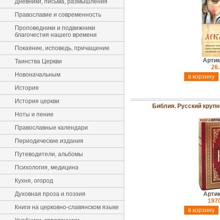
Дневники, письма, размышления
Православие и современность
Проповедники и подвижники
благочестия нашего времени
Покаяние, исповедь, причащение
Артик
Таинства Церкви
26.
Новоначальным
История
История церкви
Библия. Русский круп
Ноты и пение
Православные календари
Периодические издания
Путеводители, альбомы
Психология, медицина
Кухня, огород
Духовная проза и поэзия
Артик
1970
Книги на церковно-славянском языке