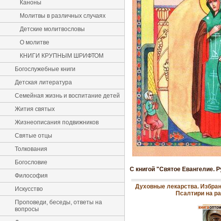
Каноны
Молитвы в различных случаях
Детские молитвословы
О молитве
КНИГИ КРУПНЫМ ШРИФТОМ
Богослужебные книги
Детская литература
Семейная жизнь и воспитание детей
Жития святых
Жизнеописания подвижников
Святые отцы
Толкования
Богословие
С книгой "Святое Евангелие. Р
Философия
Духовные лекарства. Избран
Искусство
Псалтири на р
Проповеди, беседы, ответы на
вопросы