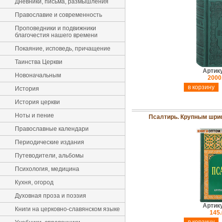
Дневники, письма, размышления
Православие и современность
Проповедники и подвижники
благочестия нашего времени
Покаяние, исповедь, причащение
Таинства Церкви
Артик
Новоначальным
2000
История
История церкви
Ноты и пение
Псалтирь. Крупным шри
Православные календари
Периодические издания
Путеводители, альбомы
Психология, медицина
Кухня, огород
Духовная проза и поэзия
Артик
Книги на церковно-славянском языке
145.