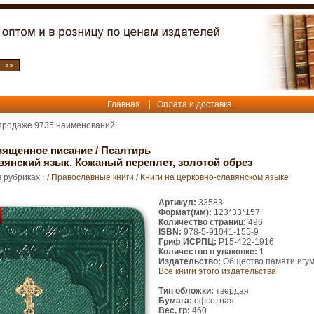
Главная
Оплата и доставка
 продаже
9735
наименований
вященное писание
/
Псалтирь
вянский язык. Кожаный переплет, золотой обрез
 рубриках:
/
Православные книги
/
Книги на церковно-славянском языке
Артикул:
33583
Формат(мм):
123*33*157
Количество страниц:
496
ISBN:
978-5-91041-155-9
Гриф ИСРПЦ:
Р15-422-1916
Количество в упаковке:
1
Издательство:
Общество памяти игум
Все книги этого издательства
Тип обложки:
твердая
Бумага:
офсетная
Вес, гр:
460