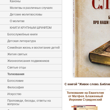
Каноны
Молитвы в различных случаях
Детские молитвословы
О молитве
КНИГИ КРУПНЫМ ШРИФТОМ
Богослужебные книги
Детская литература
Семейная жизнь и воспитание детей
Жития святых
Жизнеописания подвижников
Святые отцы
Толкования
Богословие
С книгой "Живое слово. Библи
Философия
Толкование на Евангелие
Искусство
от Матфея. Блаженный
Иероним Стридонский
Проповеди, беседы, ответы на
вопросы