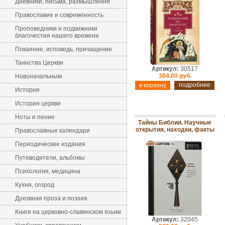
Дневники, письма, размышления
Православие и современность
Проповедники и подвижники
благочестия нашего времени
Покаяние, исповедь, причащение
Таинства Церкви
Артикул:
30517
384.00 руб.
Новоначальным
подробнее
История
История церкви
Ноты и пение
Тайны Библии. Научные
открытия, находки, факты
Православные календари
Периодические издания
Путеводители, альбомы
Психология, медицина
Кухня, огород
Духовная проза и поэзия
Книги на церковно-славянском языке
Артикул:
32045