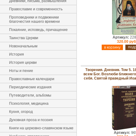
Дневники, письма, размышления
Православие и современность
Проповедники и подвижники
благочестия нашего времени
Покаяние, исповедь, причащение
Артикул:
228
Таинства Церкви
320.00 руб
Новоначальным
под
История
История церкви
Творения. Дневник. Том 5. 1
Ноты и пение
всем Бог. Возлюби ближнего 
себя. Святой праведный Ио
Православные календари
Периодические издания
Путеводители, альбомы
Психология, медицина
Кухня, огород
Духовная проза и поэзия
Книги на церковно-славянском языке
Артикул:
96