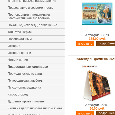
Дневники, письма, размышления
Православие и современность
Проповедники и подвижники
благочестия нашего времени
Покаяние, исповедь, причащение
Таинства Церкви
Артикул:
35873
135.00 руб.
Новоначальным
подробнее
История
История церкви
Календарь домик на 2021
Ноты и пение
Православные календари
Периодические издания
Путеводители, альбомы
Психология, медицина
Кухня, огород
Духовная проза и поэзия
Артикул:
35801
Книги на церковно-славянском языке
90.00 руб.
подробнее