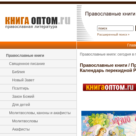
Расширенный поиск »
Глав
Православные книги: сегодня в
Православные книги
Священное писание
Православные книги
/
П
Календарь перекидной Р
Библия
Новый Завет
Псалтирь
Закон Божий
Для детей
Молитвословы, каноны и акафисты
Молитвословы
Акафисты