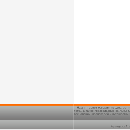
Наш интернет-магазин предлагает п
темы, а также православные фильмы д
песнопений, проповедей и путешестви
Аренда сайта