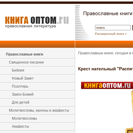
Расширенный поиск »
Православные книги: сегодня в
Православные книги
Священное писание
Крест нательный "Распят
Библия
Новый Завет
Псалтирь
Закон Божий
Для детей
Молитвословы, каноны и акафисты
Молитвословы
Акафисты