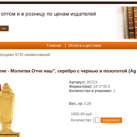
Главная
Оплата и доставка
 продаже
9735
наименований
ие - Молитва Отче наш", серебро с чернью и позолотой (Ag 9
Артикул:
35723
Формат(мм):
16*2*35.5
Количество в упаковке:
1
Вес, гр:
3.28
1900.00 руб.
Количество: