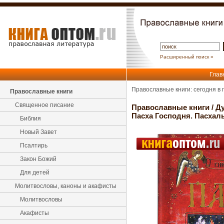
Расширенный поиск »
Глав
Православные книги: сегодня в
Православные книги
Священное писание
Православные книги
/
Ду
Пасха Господня. Пасхал
Библия
Новый Завет
Псалтирь
Закон Божий
Для детей
Молитвословы, каноны и акафисты
Молитвословы
Акафисты