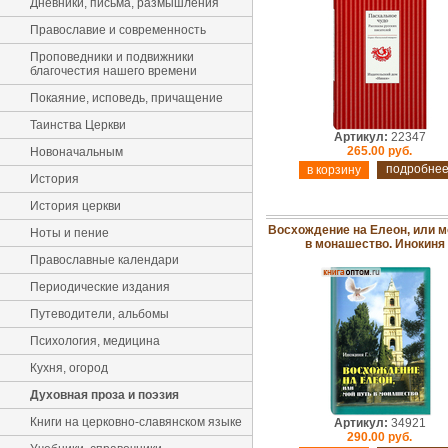
Дневники, письма, размышления
Православие и современность
Проповедники и подвижники
благочестия нашего времени
Покаяние, исповедь, причащение
Таинства Церкви
Артикул:
22347
265.00 руб.
Новоначальным
подробне
История
История церкви
Восхождение на Елеон, или м
Ноты и пение
в монашество. Инокиня 
Православные календари
Периодические издания
Путеводители, альбомы
Психология, медицина
Кухня, огород
Духовная проза и поэзия
Книги на церковно-славянском языке
Артикул:
34921
290.00 руб.