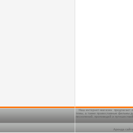
Наш интернет-магазин предлагает п
темы, а также православные фильмы д
песнопений, проповедей и путешестви
Аренда сайта